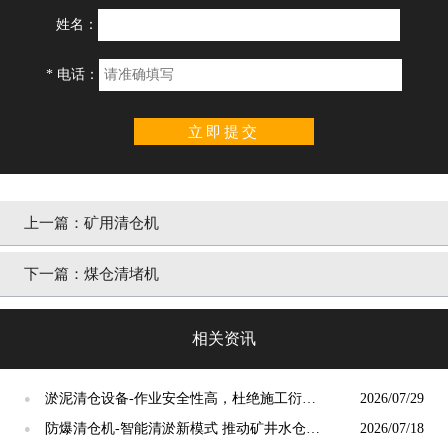
姓名：
* 电话：
立即提交
上一篇：矿用清仓机
下一篇：煤仓清堵机
相关资讯
淤泥清仓设备-作业安全性高，杜绝施工衍生
2026/07/29
●
安全隐患[泵泵达]
防爆清仓机-智能清淤新模式 推动矿井水仓运
2026/07/18
●