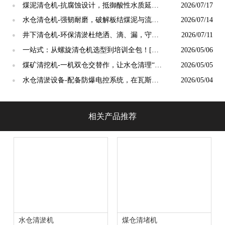
维升级[泵泵达]
煤泥清仓机-抗腐蚀设计，抵御酸性水质延长
2026/07/17
●
使用寿命[泵泵达]
水仓清仓机-强韧耐磨，破解板结煤泥与流态
2026/07/14
●
淤浆双重难题[泵泵达]
井下清仓机-环保清淤杜绝洒、滴、漏，守护
2026/07/11
●
井下环境[泵泵达]
一站式：从螺旋清仓机选型到培训全包！[泵
2026/05/06
●
泵达]
煤矿清挖机-一机双仓交替作，让水仓清理“无
2026/05/05
●
缝衔接”[泵泵达]
水仓清淤设备-配备防爆电控系统，在瓦斯面
2026/05/04
●
前更“淡定从容”[泵泵达]
相关产品推荐
水仓清淤机
煤仓清堵机