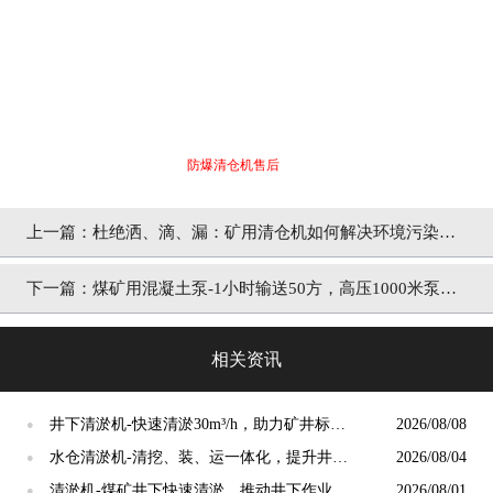
防爆清仓机售后
上一篇：杜绝洒、滴、漏：矿用清仓机如何解决环境污染难
题？[泵泵达]
下一篇：煤矿用混凝土泵-1小时输送50方，高压1000米泵送
浇筑[泵泵达]
相关资讯
井下清淤机-快速清淤30m³/h，助力矿井标准
2026/08/08
●
化生产建设[泵泵达]
水仓清淤机-清挖、装、运一体化，提升井下
2026/08/04
●
作业舒适化水平[泵泵达]
清淤机-煤矿井下快速清淤，推动井下作业模
2026/08/01
●