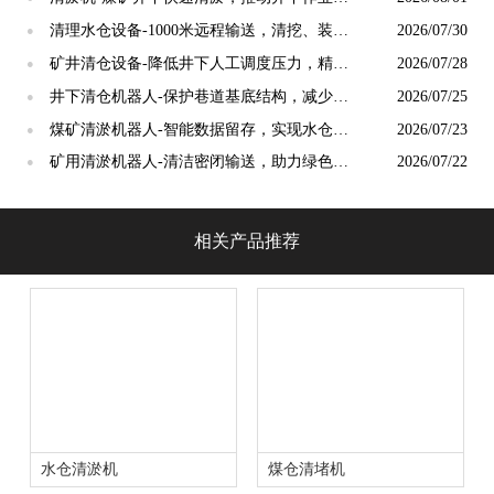
式革新[泵泵达]
清理水仓设备-1000米远程输送，清挖、装
2026/07/30
●
载、运输一体化作业 [泵泵达]
矿井清仓设备-降低井下人工调度压力，精简
2026/07/28
●
班组人力配置[泵泵达]
井下清仓机器人-保护巷道基底结构，减少井
2026/07/25
●
下基建损耗[泵泵达]
煤矿清淤机器人-智能数据留存，实现水仓运
2026/07/23
●
维精细化管理[泵泵达]
矿用清淤机器人-清洁密闭输送，助力绿色矿
2026/07/22
●
山标准化建设[泵泵达]
相关产品推荐
水仓清淤机
煤仓清堵机