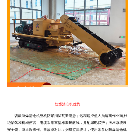
防爆清仓机优势
该款防爆清仓机整机防爆消除瓦斯隐患；远程遥控使人员远离作业面,杜
绝陷落和机械伤害；电缆采用重型橡套屏蔽线，并配漏电保护；液压系统设
安全锁，防止误操作。事故率对比：据煤监局统计，使用泵泵达防爆清仓机