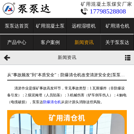
矿用混凝土泵煤安厂家
17798528808
泵泵达首页
矿用混凝土泵
远程湿喷机
矿用清仓机
产品中心
客户案例
新闻资讯
关于泵泵达
新闻资讯
从“事故频发”到“本质安全”：防爆清仓机改变清淤安全史[泵泵
达]
清淤作业是煤矿事故高发环节，常见事故类型：1.瓦斯爆炸（非防爆设
备引发）；2.煤泥掩埋（人员陷落）；3.机械伤害（铲车倒车伤人）；4.触电
（电缆破损），泵泵达
防爆清仓机
从设计源头消除这些风险。