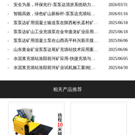
安全为基，环保先行-泵泵达清淤系统助力赵
2026/03/31
●
石畔矿业打造绿色安全矿井[泵泵达]
智能高效，绿色矿山新标杆-泵泵达充填站成
2026/01/16
●
功交付江山华莹矿业[泵泵达]
泵泵达矿用混凝土输送泵在陕西彬长孟村矿业
2025/06/18
●
应用实例[泵泵达]
泵泵达矿山工业充填泵在金华庞龙矿业应用的
2025/06/18
●
案例展示[泵泵达]
泵泵达矿用混凝土泵在山西高平科兴新庄煤业
2025/06/06
●
应用实例[泵泵达]
山东黄金矿业泵泵达尾矿充填站技术应用案例
2025/06/06
●
[泵泵达]
水泥浆充填站洛阳前河矿应用-快捷充填与绿
2025/06/05
●
色矿山的实践结合！[泵泵达]
水泥浆充填站洛阳前河矿业试机施工案例[泵
2025/04/30
●
泵达]
相关产品推荐