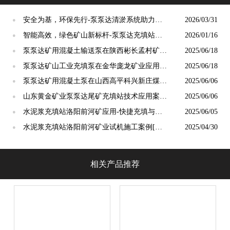
安全为基，环保先行-泵泵达清淤系统助力赵
2026/03/31
●
石畔矿业打造绿色安全矿井[泵泵达]
智能高效，绿色矿山新标杆-泵泵达充填站成
2026/01/16
●
功交付江山华莹矿业[泵泵达]
泵泵达矿用混凝土输送泵在陕西彬长孟村矿业
2025/06/18
●
应用实例[泵泵达]
泵泵达矿山工业充填泵在金华庞龙矿业应用的
2025/06/18
●
案例展示[泵泵达]
泵泵达矿用混凝土泵在山西高平科兴新庄煤业
2025/06/06
●
应用实例[泵泵达]
山东黄金矿业泵泵达尾矿充填站技术应用案例
2025/06/06
●
[泵泵达]
水泥浆充填站洛阳前河矿应用-快捷充填与绿
2025/06/05
●
色矿山的实践结合！[泵泵达]
水泥浆充填站洛阳前河矿业试机施工案例[泵
2025/04/30
●
泵达]
相关产品推荐