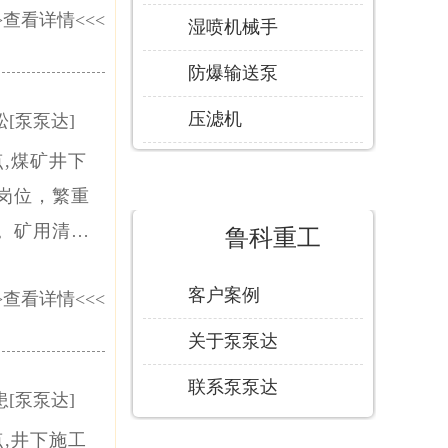
>
查看详情
<<<
杜绝洒、滴、
湿喷机械手
防爆输送泵
压滤机
[泵泵达]
,煤矿井下
岗位，繁重
。矿用清仓
鲁科重工
大量一线作业
客户案例
>
查看详情
<<<
托水仓清
需大量人员现
关于泵泵达
联系泵泵达
[泵泵达]
,井下施工