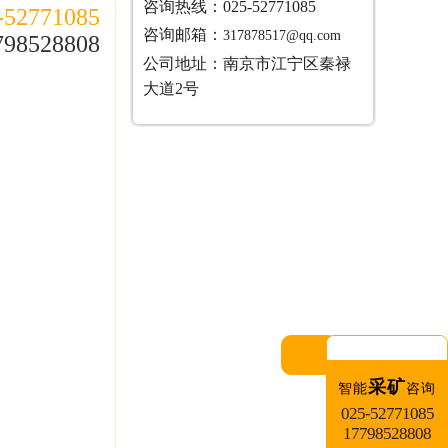
咨询热线：025-52771085
-52771085
咨询邮箱：
317878517@qq.com
798528808
公司地址：南京市江宁区秦禄
大道2号
采矿
智能
咨询
025-52771085
17798528808