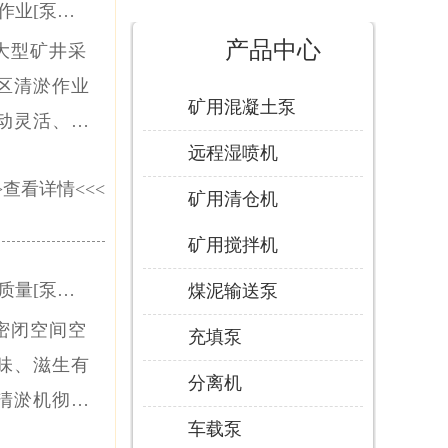
作业[泵泵
产品中心
大型矿井采
达]
区清淤作业
矿用混凝土泵
动灵活、部
远程湿喷机
仓清理工作，
>
查看详情
<<<
米管路远程输
矿用清仓机
矿用搅拌机
质量[泵泵
煤泥输送泵
密闭空间空
达]
充填泵
味、滋生有
分离机
清淤机彻底
车载泵
空气环境，营