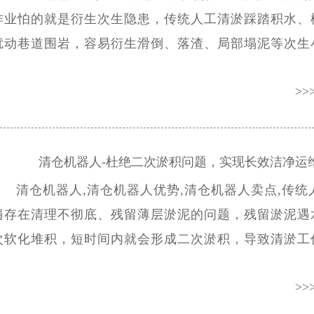
作业怕的就是衍生次生隐患，传统人工清淤踩踏积水、
扰动巷道围岩，容易衍生滑倒、落渣、局部塌泥等次生
积起来影响井下整体安全形势，泵泵达淤泥清仓设备正
>>
生产。那么这款淤泥清仓设备具体有什么优势呢？
清仓机器人-杜绝二次淤积问题，实现长效洁净运维
清仓机器人,清仓机器人优势,清仓机器人卖点,传统
遍存在清理不彻底、残留薄层淤泥的问题，残留淤泥遇
次软化堆积，短时间内就会形成二次淤积，导致清淤工
反复堵，陷入“清完又积、积了再清”的恶性循环，浪费
>>
时，泵泵达清仓机器人为此研发生产。那么这款清仓机
会受到这么多用户朋友们的青睐呢？