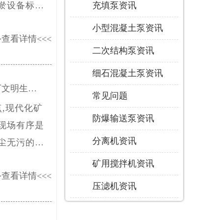
淤设备标准
充填泵资讯
，助力矿井顺
小型混凝土泵资讯
>
查看详情
<<<
防爆合格证
二次结构泵资讯
要求。
细石混凝土泵资讯
下文明生产
常见问题
,现代化矿
场[泵泵达]
防爆输送泵资讯
现场有序是
分离机资讯
尘无污的作
产水平。煤
矿用搅拌机资讯
>
查看详情
<<<
整，完全符合
压滤机资讯