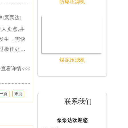
防爆压滤机
[泵泵达]
人卖点,井
发生，需快
过极佳处置
泵泵达矿山
煤泥压滤机
>
查看详情
<<<
人具体有什
一页
末页
联系我们
泵泵达欢迎您