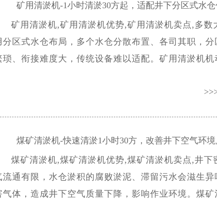
矿用清淤机-1小时清淤30方起，适配井下分区式水仓
矿用清淤机,矿用清淤机优势,矿用清淤机卖点,多数
用分区式水仓布局，多个水仓分散布置、各司其职，分
繁琐、衔接难度大，传统设备难以适配。矿用清淤机机
署便捷,可快速切换作业区域，完美适配井下分区式水
>>
适配现代化矿井分区运维模式。矿用清淤机搭载1000
送系统,可跨区域完成多分区水仓淤泥输送清运。
煤矿清淤机-快速清淤1小时30方，改善井下空气环境
煤矿清淤机,煤矿清淤机优势,煤矿清淤机卖点,井下
气流通有限，水仓淤积的腐败淤泥、滞留污水会滋生异
害气体，造成井下空气质量下降，影响作业环境。煤矿
清理水仓淤积污水,清除异味滋生源头，有效改善井下