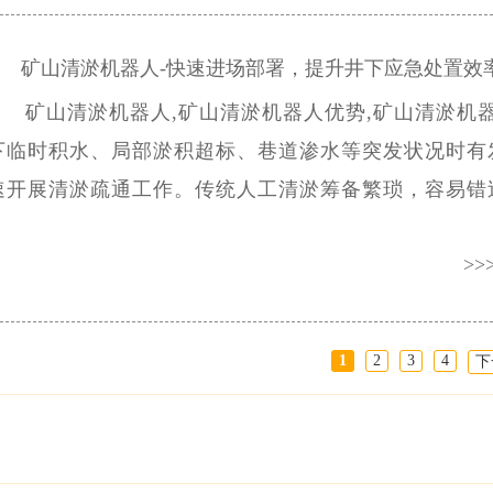
矿山清淤机器人-快速进场部署，提升井下应急处置效率
矿山清淤机器人,矿山清淤机器人优势,矿山清淤机器
下临时积水、局部淤积超标、巷道渗水等突发状况时有
速开展清淤疏通工作。传统人工清淤筹备繁琐，容易错
时机，导致积水蔓延、淤积加重，扩大井下隐患范围，
>>
清淤机器人正是为此研发生产。那么这款矿山清淤机器
么优势呢？
1
2
3
4
下