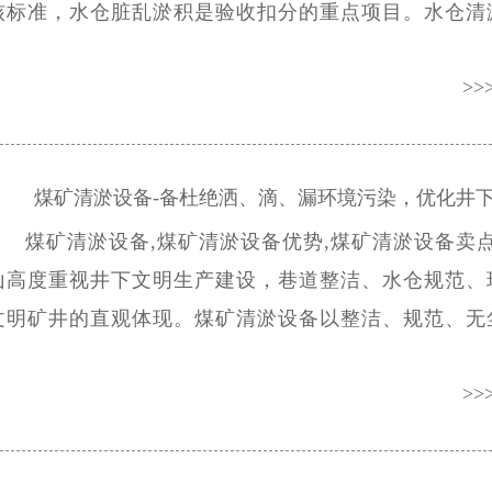
核标准，水仓脏乱淤积是验收扣分的重点项目。水仓清
化、规范化的作业效果,可全面达标安全生产验收要求
>>
利通过标准化考核。而且，水仓清淤设备整机煤安证、
齐全,设备合规、作业合规，完全满足标准化验收资质
煤矿清淤设备-备杜绝洒、滴、漏环境污染，优化井
煤矿清淤设备,煤矿清淤设备优势,煤矿清淤设备卖点
现
山高度重视井下文明生产建设，巷道整洁、水仓规范、
文明矿井的直观体现。煤矿清淤设备以整洁、规范、无
业方式，彻底改观水仓脏乱现场，全面提升井下文明生
>>
矿清淤设备杜绝洒、滴、漏环境污染,作业现场干净规
井下文明施工标准。