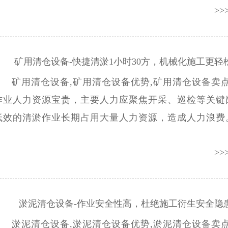
>>
造洁净舒适的井下作业氛围。煤矿清淤机密闭式作业,
漏环境污染，避免异味扩散蔓延。
矿用清仓设备-快捷清淤1小时30方，机械化施工更轻松
矿用清仓设备,矿用清仓设备优势,矿用清仓设备卖点
作业人力资源宝贵，主要人力应聚焦开采、巡检等关键
低效的清淤作业长期占用大量人力资源，造成人力浪费
设备的普及应用,有效优化了井下人力配置结构，解放
>>
人力，助力煤矿人力资源合理化调配。矿用清仓设备依
挖、装、运一体化作业模式,全程机械化自主作业，无
场配合值守。
淤泥清仓设备-作业安全性高，杜绝施工衍生安全隐患
淤泥清仓设备,淤泥清仓设备优势,淤泥清仓设备卖点