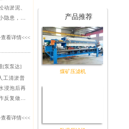
松动淤泥、
产品推荐
小隐患，累
是为此研发
>
查看详情
<<<
[泵泵达]
煤矿压滤机
人工清淤普
水浸泡后再
作反复做、
大量人力工
>
查看详情
<<<
器人为什么