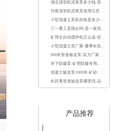
湖北顶管机泥浆泵多少钱-质量
决定价格[鲁科重工]
河南顶管机泥浆泵使用注意事
项-点击了解更多[鲁科重工]
小型混凝土泵机价格是多少-便
宜的同时还免费送配件[鲁科重
三一重工是国企吗-是一家实在
工]
的民营企业[三一重工]
矿用全自动搅拌机怎么选-安标
3.0电控系统更放心[耐立德]
小型混凝土泵厂家-董事长告诉
你如何借用网络营销包工程[鲁
800米管道输送泵-实力厂家靠
科重工]
谱[鲁科重工]
井下防爆泵-矿用防爆专用,整
机煤安认证[耐立德]
混凝土输送泵1000米-矿砂、煤
矸石高压输送[鲁科重工]
长距离管道输送泵哪里找-品牌
厂家要看好[鲁科重工]
产品推荐