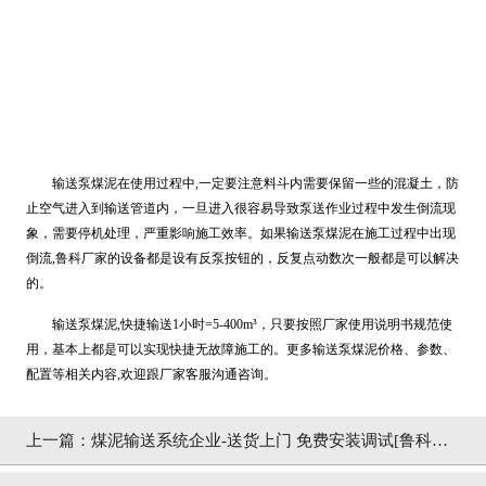
输送泵煤泥在使用过程中,一定要注意料斗内需要保留一些的混凝土，防
止空气进入到输送管道内，一旦进入很容易导致泵送作业过程中发生倒流现
象，需要停机处理，严重影响施工效率。如果输送泵煤泥在施工过程中出现
倒流,鲁科厂家的设备都是设有反泵按钮的，反复点动数次一般都是可以解决
的。
输送泵煤泥,快捷输送1小时=5-400m³，只要按照厂家使用说明书规范使
用，基本上都是可以实现快捷无故障施工的。更多输送泵煤泥价格、参数、
配置等相关内容,欢迎跟厂家客服沟通咨询。
上一篇：煤泥输送系统企业-送货上门 免费安装调试[鲁科重