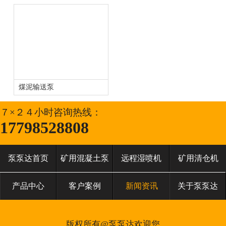
煤泥输送泵
７×２４小时咨询热线：
17798528808
泵泵达首页
矿用混凝土泵
远程湿喷机
矿用清仓机
产品中心
客户案例
新闻资讯
关于泵泵达
版权所有@泵泵达欢迎您