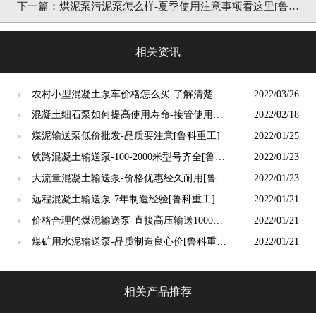
工]
下一篇：煤泥泵污泥泵怎么样-夏季使用注意事项看这里[鲁科
重工]
相关资讯
农村小型混凝土泵车价格怎么买-了解清楚就
2022/03/26
●
可以购买[鲁科重工]
混凝土细石泵如何提高使用寿命-接管使用注
2022/02/18
●
意事项[鲁科重工]
煤泥输送泵低价批发-品质要注意[鲁科重工]
2022/01/25
●
铁路混凝土输送泵-100-2000米型号齐全[鲁科
2022/01/23
●
重工]
大流量混凝土输送泵-价格优惠经久耐用[鲁科
2022/01/23
●
重工]
远程混凝土输送泵-7年制造经验[鲁科重工]
2022/01/21
●
价格合理的煤泥输送泵-直接高压输送1000米
2022/01/21
●
[鲁科重工]
煤矿用水泥输送泵-品质制造良心价[鲁科重
2022/01/21
●
工]
相关产品推荐