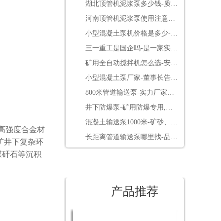
湖北顶管机泥浆泵多少钱-质量
决定价格[鲁科重工]
河南顶管机泥浆泵使用注意事
项-点击了解更多[鲁科重工]
小型混凝土泵机价格是多少-便
宜的同时还免费送配件[鲁科重
三一重工是国企吗-是一家实在
工]
的民营企业[三一重工]
矿用全自动搅拌机怎么选-安标
3.0电控系统更放心[耐立德]
小型混凝土泵厂家-董事长告诉
你如何借用网络营销包工程[鲁
800米管道输送泵-实力厂家靠
科重工]
谱[鲁科重工]
井下防爆泵-矿用防爆专用,整
机煤安认证[耐立德]
混凝土输送泵1000米-矿砂、煤
高强度合金材
矸石高压输送[鲁科重工]
长距离管道输送泵哪里找-品牌
矿井下复杂环
厂家要看好[鲁科重工]
煤矸石等沉积
产品推荐