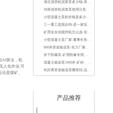
湖北顶管机泥浆泵多少钱-质量
决定价格[鲁科重工]
河南顶管机泥浆泵使用注意事
项-点击了解更多[鲁科重工]
小型混凝土泵机价格是多少-便
宜的同时还免费送配件[鲁科重
三一重工是国企吗-是一家实在
工]
的民营企业[三一重工]
矿用全自动搅拌机怎么选-安标
3.0电控系统更放心[耐立德]
小型混凝土泵厂家-董事长告诉
你如何借用网络营销包工程[鲁
800米管道输送泵-实力厂家靠
科重工]
谱[鲁科重工]
井下防爆泵-矿用防爆专用,整
AI算法，机
机煤安认证[耐立德]
混凝土输送泵1000米-矿砂、煤
无人化作业,可
矸石高压输送[鲁科重工]
长距离管道输送泵哪里找-品牌
无论是煤矿、
厂家要看好[鲁科重工]
产品推荐