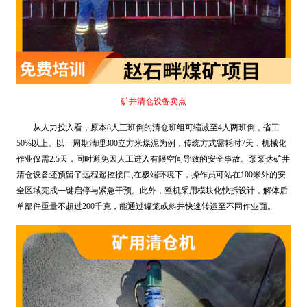
矿井清仓设备卖点
从人力投入看，原本8人三班倒的清仓班组可缩减至4人两班倒，省工
50%以上。以一周期清理300立方米煤泥为例，传统方式需耗时7天，机械化
作业仅需2.5天，同时避免因人工进入有限空间导致的安全事故。泵泵达矿井
清仓设备还预留了远程遥控接口,在极端环境下，操作员可站在100米外的安
全区域完成一键启停与紧急干预。此外，整机采用模块化快拆设计，解体后
单部件重量不超过200千克，能通过罐笼或斜井快速转运至不同作业面。