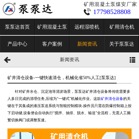
矿用混凝土泵煤安厂家
17798528808
泵泵达首页
矿用混凝土泵
远程湿喷机
矿用清仓机
产品中心
客户案例
新闻资讯
关于泵泵达
新闻资讯
矿井清仓设备-一键快速清仓，机械化省50%人工[泵泵达]
针对矿井水仓、沉淀池等清淤场景，泵泵达矿井清仓设备将传统需要多
人多日完成的清理任务,压缩为“一键式”机械化作业。这款
矿井清仓设备
的关
键在于其集成的液压泵送系统与智能控制模块-操作员只需在防爆控制箱上按
下启动键,设备便会自动执行“搅拌、抽排、脱水、输送”全流程，无需人工频
繁切换阀门或调整泵速。