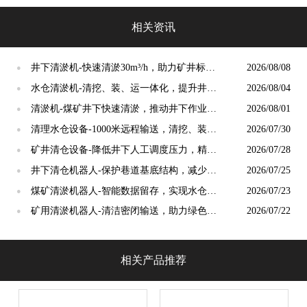
达]
相关资讯
井下清淤机-快速清淤30m³/h，助力矿井标准
2026/08/08
●
化生产建设[泵泵达]
水仓清淤机-清挖、装、运一体化，提升井下
2026/08/04
●
作业舒适化水平[泵泵达]
清淤机-煤矿井下快速清淤，推动井下作业模
2026/08/01
●
式革新[泵泵达]
清理水仓设备-1000米远程输送，清挖、装
2026/07/30
●
载、运输一体化作业 [泵泵达]
矿井清仓设备-降低井下人工调度压力，精简
2026/07/28
●
班组人力配置[泵泵达]
井下清仓机器人-保护巷道基底结构，减少井
2026/07/25
●
下基建损耗[泵泵达]
煤矿清淤机器人-智能数据留存，实现水仓运
2026/07/23
●
维精细化管理[泵泵达]
矿用清淤机器人-清洁密闭输送，助力绿色矿
2026/07/22
●
山标准化建设[泵泵达]
相关产品推荐