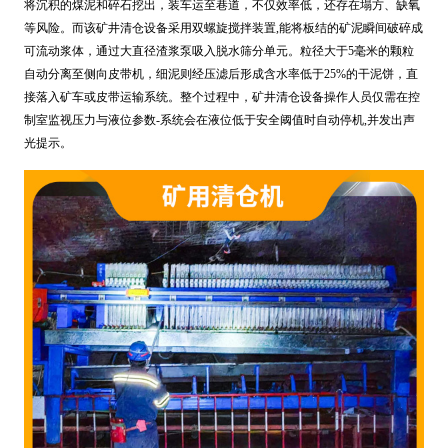
将沉积的煤泥和碎石挖出，装车运至巷道，不仅效率低，还存在塌方、缺氧
等风险。而该矿井清仓设备采用双螺旋搅拌装置,能将板结的矿泥瞬间破碎成
可流动浆体，通过大直径渣浆泵吸入脱水筛分单元。粒径大于5毫米的颗粒
自动分离至侧向皮带机，细泥则经压滤后形成含水率低于25%的干泥饼，直
接落入矿车或皮带运输系统。整个过程中，矿井清仓设备操作人员仅需在控
制室监视压力与液位参数-系统会在液位低于安全阈值时自动停机,并发出声
光提示。