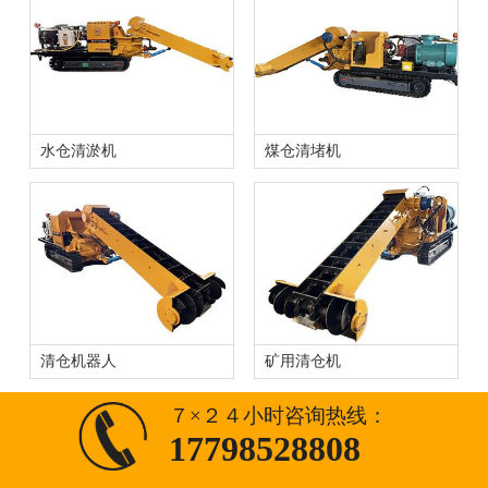
水仓清淤机
煤仓清堵机
清仓机器人
矿用清仓机
７×２４小时咨询热线：
17798528808