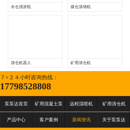
水仓清淤机
煤仓清堵机
清仓机器人
矿用清仓机
７×２４小时咨询热线：
17798528808
泵泵达首页
矿用混凝土泵
远程湿喷机
矿用清仓机
产品中心
客户案例
新闻资讯
关于泵泵达