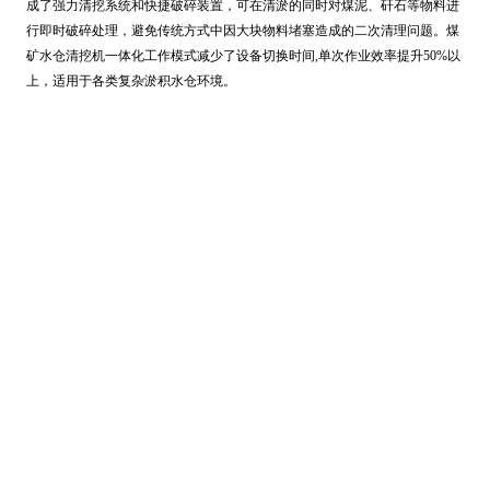
成了强力清挖系统和快捷破碎装置，可在清淤的同时对煤泥、矸石等物料进
行即时破碎处理，避免传统方式中因大块物料堵塞造成的二次清理问题。煤
矿水仓清挖机一体化工作模式减少了设备切换时间,单次作业效率提升50%以
上，适用于各类复杂淤积水仓环境。