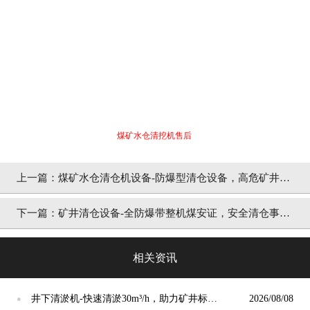
煤矿水仓清挖机售后
上一篇：煤矿水仓清仓机设备-防爆型清仓设备，高危矿井专
用[泵泵达]
下一篇：矿井清仓设备-全防爆带整机煤安证，安全清仓事故
少[泵泵达]
相关资讯
井下清淤机-快速清淤30m³/h，助力矿井标准
2026/08/08
●