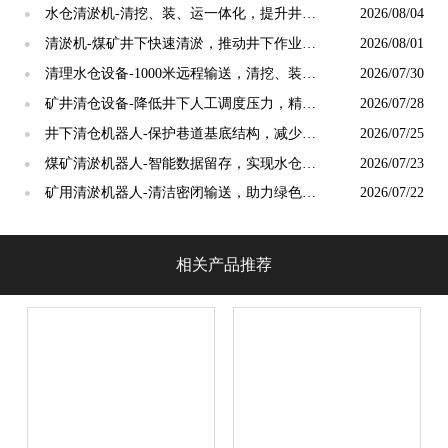
化生产建设[泵泵达]
水仓清淤机-清挖、装、运一体化，提升井下
2026/08/04
●
作业舒适化水平[泵泵达]
清淤机-煤矿井下快速清淤，推动井下作业模
2026/08/01
●
式革新[泵泵达]
清理水仓设备-1000米远程输送，清挖、装
2026/07/30
●
载、运输一体化作业 [泵泵达]
矿井清仓设备-降低井下人工调度压力，精简
2026/07/28
●
班组人力配置[泵泵达]
井下清仓机器人-保护巷道基底结构，减少井
2026/07/25
●
下基建损耗[泵泵达]
煤矿清淤机器人-智能数据留存，实现水仓运
2026/07/23
●
维精细化管理[泵泵达]
矿用清淤机器人-清洁密闭输送，助力绿色矿
2026/07/22
●
山标准化建设[泵泵达]
相关产品推荐