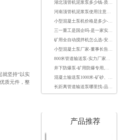
湖北顶管机泥浆泵多少钱-质量
决定价格[鲁科重工]
河南顶管机泥浆泵使用注意事
项-点击了解更多[鲁科重工]
小型混凝土泵机价格是多少-便
宜的同时还免费送配件[鲁科重
三一重工是国企吗-是一家实在
工]
的民营企业[三一重工]
矿用全自动搅拌机怎么选-安标
3.0电控系统更放心[耐立德]
小型混凝土泵厂家-董事长告诉
你如何借用网络营销包工程[鲁
800米管道输送泵-实力厂家靠
科重工]
谱[鲁科重工]
井下防爆泵-矿用防爆专用,整
就坚持“以实
机煤安认证[耐立德]
混凝土输送泵1000米-矿砂、煤
优质元件，整
矸石高压输送[鲁科重工]
长距离管道输送泵哪里找-品牌
厂家要看好[鲁科重工]
产品推荐